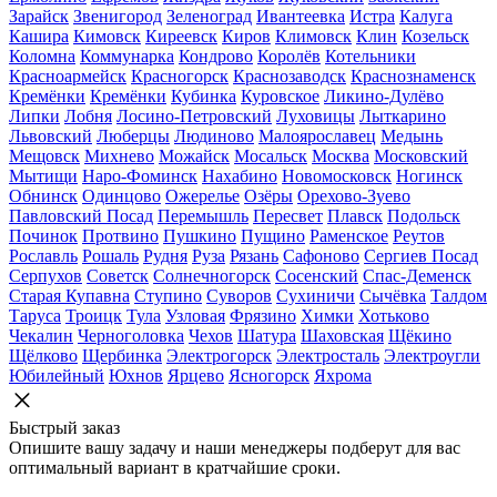
Зарайск
Звенигород
Зеленоград
Ивантеевка
Истра
Калуга
Кашира
Кимовск
Киреевск
Киров
Климовск
Клин
Козельск
Коломна
Коммунарка
Кондрово
Королёв
Котельники
Красноармейск
Красногорск
Краснозаводск
Краснознаменск
Кремёнки
Кремёнки
Кубинка
Куровское
Ликино-Дулёво
Липки
Лобня
Лосино-Петровский
Луховицы
Лыткарино
Львовский
Люберцы
Людиново
Малоярославец
Медынь
Мещовск
Михнево
Можайск
Мосальск
Москва
Московский
Мытищи
Наро-Фоминск
Нахабино
Новомосковск
Ногинск
Обнинск
Одинцово
Ожерелье
Озёры
Орехово-Зуево
Павловский Посад
Перемышль
Пересвет
Плавск
Подольск
Починок
Протвино
Пушкино
Пущино
Раменское
Реутов
Рославль
Рошаль
Рудня
Руза
Рязань
Сафоново
Сергиев Посад
Серпухов
Советск
Солнечногорск
Сосенский
Спас-Деменск
Старая Купавна
Ступино
Суворов
Сухиничи
Сычёвка
Талдом
Таруса
Троицк
Тула
Узловая
Фрязино
Химки
Хотьково
Чекалин
Черноголовка
Чехов
Шатура
Шаховская
Щёкино
Щёлково
Щербинка
Электрогорск
Электросталь
Электроугли
Юбилейный
Юхнов
Ярцево
Ясногорск
Яхрома
Быстрый заказ
Опишите вашу задачу и наши менеджеры подберут для вас
оптимальный вариант в кратчайшие сроки.