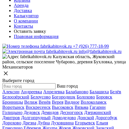
Корзина
Аренда
Доставка
Калькулятор
О компании
Контакты
Оставить заявку
Правовая информация
+7 (926) 777-18-99
info@fabrikabitovok.ru
Калужская область, Жуковский
район, сельское поселение Чубарово, деревня Бухловка, улица
Механизаторов
Выберите город
Ваш город
Алексин
Андреевка
Апрелевка
Балабаново
Балашиха
Белёв
Белоозёрский
Белоусово
Богородицк
Болохово
Боровск
Бронницы
Велиж
Венёв
Верея
Видное
Волоколамск
Воротынск
Воскресенск
Высоковск
Вязьма
Гагарин
Голицыно
Дедовск
Демидов
Десногорск
Дзержинский
Дмитров
Долгопрудный
Домодедово
Донской
Дорогобуж
Дорохово
Дрезна
Дубна
Духовщина
Егорьевск
Ельня
Ермолино
Ефремов
Жиздра
Жуков
Жуковский
Заокский