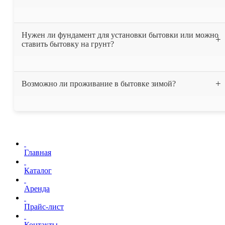
После получения вашей заявки, мы выставляем счёт и высылаем
Нужен ли фундамент для установки бытовки или можно
вам договор. После того как деньги поступают на наш счёт в
ставить бытовку на грунт?
течении одного дня привозим бытовку вам на ообъект.
Мы рекомендуем устанавливать бытовку на фундамент или на
Возможно ли проживание в бытовке зимой?
бетонные блоки. Также можно установить бытовку на ровную
заасфальтированную площадку. Устанавливать бытовку на грунт
не рекомендуется, это может привести к коррозии дна бытовки.
Все бытовки, нашей компании, утеплены минеральной ватой
"Изовер", толщина утепления составляет 50 мм. Бытовки без
труда выдерживают температуру до -15 С, однако при
необходимости могут быть дополнительно утеплены.
Главная
Каталог
Аренда
Прайс-лист
Контакты