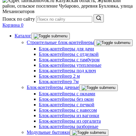
Калужская область, Жуковский
Евробытовки с душем и туалетом
район, сельское поселение Чубарово, деревня Бухловка, улица
Хозблоки до 150 000 р.
Механизаторов
Евробытовки из сэндвич-панелей
Поиск по сайту
Корзина
0
Каталог
Строительные блок-контейнеры
Блок-контейнеры для дачи
Блок-контейнеры с отделкой
Блок-контейнеры с тамбуром
Блок-контейнеры утепленные
Блок-контейнеры под ключ
Блок-контейнер 2 м
Блок-контейнер 7м
Блок-контейнеры дачные
Блок-контейнеры с окнами
Блок-контейнеры без окон
Блок-контейнеры с печкой
Блок-контейнеры с навесом
Блок-контейнеры из вагонки
Блок-контейнеры из оргалита
Блок-контейнеры разборные
Модульные бытовки