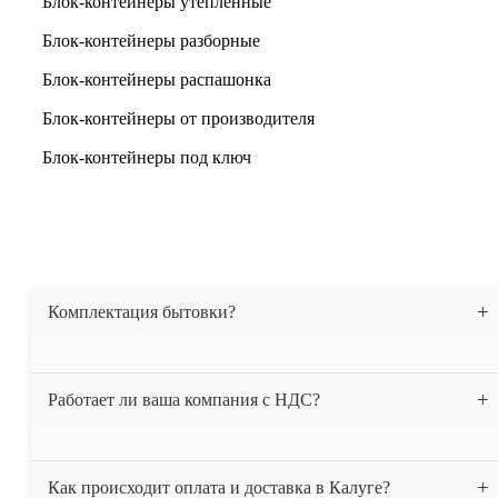
Блок-контейнеры утепленные
Блок-контейнеры разборные
Блок-контейнеры распашонка
Блок-контейнеры от производителя
Блок-контейнеры под ключ
Показать ещё
Комплектация бытовки?
Бытовка утеплена 50 мм. минеральной ватой, весь периметр
Работает ли ваша компания с НДС?
(пол, потолок, стены). На полу постелен линолеум. Проведена
электрика. В комплект входит 2-х ярусная кровать. При вашем
желании можем укомплектовать бытовку другой мебелью.
Да, мы работаем с НДС.
Как происходит оплата и доставка в Калуге?