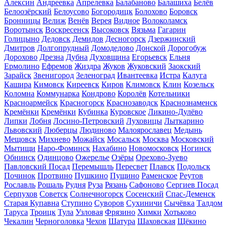
Алексин
Андреевка
Апрелевка
Балабаново
Балашиха
Белёв
Белоозёрский
Белоусово
Богородицк
Болохово
Боровск
Бронницы
Велиж
Венёв
Верея
Видное
Волоколамск
Воротынск
Воскресенск
Высоковск
Вязьма
Гагарин
Голицыно
Дедовск
Демидов
Десногорск
Дзержинский
Дмитров
Долгопрудный
Домодедово
Донской
Дорогобуж
Дорохово
Дрезна
Дубна
Духовщина
Егорьевск
Ельня
Ермолино
Ефремов
Жиздра
Жуков
Жуковский
Заокский
Зарайск
Звенигород
Зеленоград
Ивантеевка
Истра
Калуга
Кашира
Кимовск
Киреевск
Киров
Климовск
Клин
Козельск
Коломна
Коммунарка
Кондрово
Королёв
Котельники
Красноармейск
Красногорск
Краснозаводск
Краснознаменск
Кремёнки
Кремёнки
Кубинка
Куровское
Ликино-Дулёво
Липки
Лобня
Лосино-Петровский
Луховицы
Лыткарино
Львовский
Люберцы
Людиново
Малоярославец
Медынь
Мещовск
Михнево
Можайск
Мосальск
Москва
Московский
Мытищи
Наро-Фоминск
Нахабино
Новомосковск
Ногинск
Обнинск
Одинцово
Ожерелье
Озёры
Орехово-Зуево
Павловский Посад
Перемышль
Пересвет
Плавск
Подольск
Починок
Протвино
Пушкино
Пущино
Раменское
Реутов
Рославль
Рошаль
Рудня
Руза
Рязань
Сафоново
Сергиев Посад
Серпухов
Советск
Солнечногорск
Сосенский
Спас-Деменск
Старая Купавна
Ступино
Суворов
Сухиничи
Сычёвка
Талдом
Таруса
Троицк
Тула
Узловая
Фрязино
Химки
Хотьково
Чекалин
Черноголовка
Чехов
Шатура
Шаховская
Щёкино