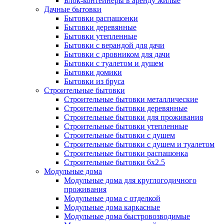
Блок-контейнеры в аренду жилые
Дачные бытовки
Бытовки распашонки
Бытовки деревянные
Бытовки утепленные
Бытовки с верандой для дачи
Бытовки с дровником для дачи
Бытовки с туалетом и душем
Бытовки домики
Бытовки из бруса
Строительные бытовки
Строительные бытовки металлические
Строительные бытовки деревянные
Строительные бытовки для проживания
Строительные бытовки утепленные
Строительные бытовки с душем
Строительные бытовки с душем и туалетом
Строительные бытовки распашонка
Строительные бытовки 6x2.5
Модульные дома
Строительные блок-контейнеры
Модульные дома для круглогодичного
проживания
Блок-контейнеры для дачи
Модульные дома с отделкой
Блок-контейнеры дачные
Модульные дома каркасные
Модульные дома быстровозводимые
Блок-контейнеры с отделкой