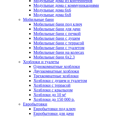
Модульные дома из контейнеров
Блок-контейнеры с окнами
Модульные дома с коммуникациями
Блок-контейнеры с тамбуром
Модульные бытовки
Модульные дома 6x6
Блок-контейнеры без окон
Модульные дома 6x8
Блок-контейнеры утепленные
Мобильные бани
Модульные бытовки металлические
Мобильные бани под ключ
Блок-контейнеры с печкой
Сантехнические бытовки
Мобильные бани для дачи
Блок-контейнеры под ключ
Модульные бытовки деревянные
Мобильные бани с печкой
Блок-контейнеры с навесом
Мобильные бани с душем
Сантехнические блок-контейнеры
Блок-контейнер 2 м
Модульные бытовки для дачи
Мобильные бани с террасой
Пост охраны
Блок-контейнеры из вагонки
Мобильные бани с туалетом
Блок-контейнеры с санузлом
Блок-контейнер 7м
Мобильные бани на колесах
Модульные бытовки для проживания
КПП
Мобильные бани 6х2.3
Блок-контейнеры из оргалита
Блок-контейнеры с душем
Аренда блок-контейнеров
Хозблоки и туалеты
Модульные бытовки утепленные
Однокомнатные хозблоки
Стандартные
Блок-контейнеры разборные
Двухкомнатные хозблоки
Бытовки с туалетом и душем
Блок-контейнеры в аренду 2м
Модульные бытовки с санузлом
Трехкомнатные хозблоки
Проходная
Дачные бытовки
Хозблоки с душем и туалетом
Бытовки жилые с душем и туалетом
Блок-контейнеры в аренду 3м
Хозблоки с террасой
Модульные бытовки под ключ
Посты охраны
Хозблоки с крыльцом
Бытовки распашонки
Бытовки двухкомнатные с туалетом и душем
Хозблоки до 10 м²
Блок-контейнеры в аренду 4м
Строительные бытовки
Модульные бытовки 2-х этажные
Хозблоки до 150 000 р.
Бытовки деревянные
Евробытовки
Блок-контейнеры в аренду 6м
Евробытовки под ключ
Строительные бытовки металлические
Евробытовки для дачи
Бытовки утепленные
Модульные дома