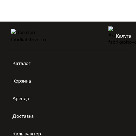
ватой "Изовер", толщина утепления составляет 50 мм.
Бытовки без труда выдерживают температуру до -15 С,
однако при необходимости могут быть дополнительно
утеплены.
Калуга
Каталог
Корзина
Аренда
Доставка
Калькулятор