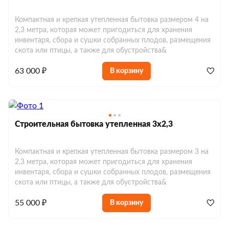
Компактная и крепкая утепленная бытовка размером 4 на
2,3 метра, которая может пригодиться для хранения
инвентаря, сбора и сушки собранных плодов, размещения
Строительные блок-контейнеры
скота или птицы, а также для обустройства&
Блок-контейнеры для дачи
63 000 ₽
В корзину
Блок-контейнеры дачные
Блок-контейнеры с отделкой
Блок-контейнеры с окнами
Модульные бытовки
Блок-контейнеры с тамбуром
Блок-контейнеры без окон
Модульные бытовки металлические
Строительная бытовка утепленная 3х2,3
Сантехнические бытовки
Блок-контейнеры утепленные
Блок-контейнеры с печкой
Модульные бытовки деревянные
Сантехнические блок-контейнеры
Блок-контейнеры под ключ
Пост охраны
Компактная и крепкая утепленная бытовка размером 3 на
Блок-контейнеры с навесом
Модульные бытовки для дачи
2,3 метра, которая может пригодиться для хранения
Блок-контейнеры с санузлом
КПП
Блок-контейнер 2 м
инвентаря, сбора и сушки собранных плодов, размещения
Блок-контейнеры из вагонки
Аренда блок-контейнеров
Модульные бытовки для проживания
скота или птицы, а также для обустройства&
Блок-контейнеры с душем
Стандартные
Блок-контейнер 7м
Блок-контейнеры в аренду 2м
Блок-контейнеры из оргалита
Модульные бытовки утепленные
55 000 ₽
В корзину
Дачные бытовки
Бытовки с туалетом и душем
Проходная
Блок-контейнеры в аренду 3м
Блок-контейнеры разборные
Бытовки распашонки
Модульные бытовки с санузлом
Бытовки жилые с душем и туалетом