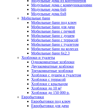
Модульные дома из контейнеров
Блок-контейнеры под ключ
Модульные дома с коммуникациями
Модульные бытовки деревянные
Блок-контейнеры с навесом
Модульные дома 6x6
Сантехнические блок-контейнеры
Блок-контейнер 2 м
Модульные дома 6x8
Модульные бытовки для дачи
Пост охраны
Мобильные бани
Блок-контейнеры из вагонки
Блок-контейнеры с санузлом
Мобильные бани под ключ
Блок-контейнер 7м
Модульные бытовки для проживания
Мобильные бани для дачи
КПП
Блок-контейнеры из оргалита
Мобильные бани с печкой
Блок-контейнеры с душем
Аренда блок-контейнеров
Мобильные бани с душем
Модульные бытовки утепленные
Стандартные
Блок-контейнеры разборные
Мобильные бани с террасой
Бытовки с туалетом и душем
Мобильные бани с туалетом
Блок-контейнеры в аренду 2м
Модульные бытовки с санузлом
Проходная
Мобильные бани на колесах
Дачные бытовки
Бытовки жилые с душем и туалетом
Мобильные бани 6х2.3
Блок-контейнеры в аренду 3м
Модульные бытовки под ключ
Хозблоки и туалеты
Посты охраны
Бытовки распашонки
Однокомнатные хозблоки
Бытовки двухкомнатные с туалетом и душем
Блок-контейнеры в аренду 4м
Строительные бытовки
Двухкомнатные хозблоки
Модульные бытовки 2-х этажные
Трехкомнатные хозблоки
Бытовки деревянные
Хозблоки с душем и туалетом
Блок-контейнеры в аренду 6м
Строительные бытовки металлические
Хозблоки с террасой
Бытовки утепленные
Модульные дома
Хозблоки с крыльцом
Блок-контейнеры в аренду офисные
Строительные бытовки деревянные
Хозблоки до 10 м²
Бытовки с верандой для дачи
Хозблоки до 150 000 р.
Модульные дома для круглогодичного
Блок-контейнеры в аренду строительные
Евробытовки
Строительные бытовки для проживания
Мобильные бани
Евробытовки под ключ
Бытовки с дровником для дачи
проживания
Евробытовки для дачи
Блок-контейнеры в аренду сантехнические
Строительные бытовки утепленные