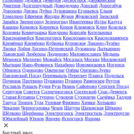
Голицыно
Дедовск
Демидов
Десногорск
Дзержинский
Дмитров
Долгопрудный
Домодедово
Донской
Дорогобуж
Дорохово
Дрезна
Дубна
Духовщина
Егорьевск
Ельня
Ермолино
Ефремов
Жиздра
Жуков
Жуковский
Заокский
Зарайск
Звенигород
Зеленоград
Ивантеевка
Истра
Калуга
Кашира
Кимовск
Киреевск
Киров
Климовск
Клин
Козельск
Коломна
Коммунарка
Кондрово
Королёв
Котельники
Красноармейск
Красногорск
Краснозаводск
Краснознаменск
Кремёнки
Кремёнки
Кубинка
Куровское
Ликино-Дулёво
Липки
Лобня
Лосино-Петровский
Луховицы
Лыткарино
Львовский
Люберцы
Людиново
Малоярославец
Медынь
Мещовск
Михнево
Можайск
Мосальск
Москва
Московский
Мытищи
Наро-Фоминск
Нахабино
Новомосковск
Ногинск
Обнинск
Одинцово
Ожерелье
Озёры
Орехово-Зуево
Павловский Посад
Перемышль
Пересвет
Плавск
Подольск
Починок
Протвино
Пушкино
Пущино
Раменское
Реутов
Рославль
Рошаль
Рудня
Руза
Рязань
Сафоново
Сергиев Посад
Серпухов
Советск
Солнечногорск
Сосенский
Спас-Деменск
Старая Купавна
Ступино
Суворов
Сухиничи
Сычёвка
Талдом
Таруса
Троицк
Тула
Узловая
Фрязино
Химки
Хотьково
Чекалин
Черноголовка
Чехов
Шатура
Шаховская
Щёкино
Щёлково
Щербинка
Электрогорск
Электросталь
Электроугли
Юбилейный
Юхнов
Ярцево
Ясногорск
Яхрома
Быстрый заказ