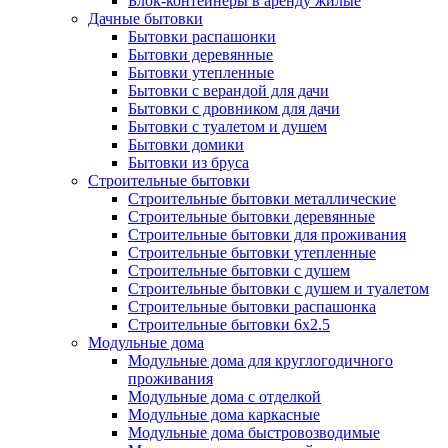
Блок-контейнеры в аренду жилые
Дачные бытовки
Бытовки распашонки
Бытовки деревянные
Бытовки утепленные
Бытовки с верандой для дачи
Бытовки с дровником для дачи
Бытовки с туалетом и душем
Бытовки домики
Бытовки из бруса
Строительные бытовки
Строительные бытовки металлические
Строительные бытовки деревянные
Строительные бытовки для проживания
Строительные блок-контейнеры
Строительные бытовки утепленные
Строительные бытовки с душем
Строительные бытовки с душем и туалетом
Блок-контейнеры для дачи
Строительные бытовки распашонка
Блок-контейнеры дачные
Строительные бытовки 6x2.5
Блок-контейнеры с отделкой
Модульные дома
Блок-контейнеры с окнами
Модульные дома для круглогодичного
Блок-контейнеры с тамбуром
проживания
Модульные бытовки
Модульные дома с отделкой
Блок-контейнеры без окон
Модульные дома каркасные
Блок-контейнеры утепленные
Модульные бытовки металлические
Модульные дома быстровозводимые
Блок-контейнеры с печкой
Сантехнические бытовки