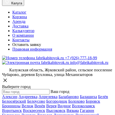
Калуга
Каталог
Корзина
Аренда
Доставка
Калькулятор
О компании
Контакты
Оставить заявку
Правовая информация
+7 (926) 777-18-99
info@fabrikabitovok.ru
Калужская область, Жуковский район, сельское поселение
Чубарово, деревня Бухловка, улица Механизаторов
Выберите город
Ваш город
Алексин
Андреевка
Апрелевка
Балабаново
Балашиха
Белёв
Белоозёрский
Белоусово
Богородицк
Болохово
Боровск
Бронницы
Велиж
Венёв
Верея
Видное
Волоколамск
Воротынск
Воскресенск
Высоковск
Вязьма
Гагарин