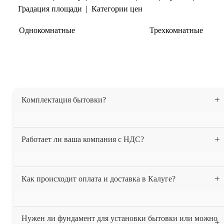
Градация площади
|
Категории цен
Однокомнатные
Двухкомнатные
Трехкомнатные
Показать ещё
Комплектация бытовки?
Бытовка утеплена 50 мм. минеральной ватой, весь периметр
Работает ли ваша компания с НДС?
(пол, потолок, стены). На полу постелен линолеум. Проведена
электрика. В комплект входит 2-х ярусная кровать. При вашем
желании можем укомплектовать бытовку другой мебелью.
Да, мы работаем с НДС.
Как происходит оплата и доставка в Калуге?
После получения вашей заявки, мы выставляем счёт и высылаем
Нужен ли фундамент для установки бытовки или можно
вам договор. После того как деньги поступают на наш счёт в