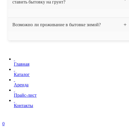
ставить бытовку на грунт?
течении одного дня привозим бытовку вам на ообъект.
Мы рекомендуем устанавливать бытовку на фундамент или на
Возможно ли проживание в бытовке зимой?
бетонные блоки. Также можно установить бытовку на ровную
заасфальтированную площадку. Устанавливать бытовку на грунт
не рекомендуется, это может привести к коррозии дна бытовки.
Все бытовки, нашей компании, утеплены минеральной ватой
"Изовер", толщина утепления составляет 50 мм. Бытовки без
труда выдерживают температуру до -15 С, однако при
необходимости могут быть дополнительно утеплены.
Главная
Каталог
Аренда
Прайс-лист
Контакты