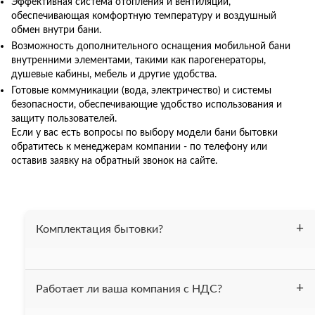
Эффективная система отопления и вентиляции,
обеспечивающая комфортную температуру и воздушный
обмен внутри бани.
Возможность дополнительного оснащения мобильной бани
внутренними элементами, такими как парогенераторы,
душевые кабины, мебель и другие удобства.
Готовые коммуникации (вода, электричество) и системы
безопасности, обеспечивающие удобство использования и
защиту пользователей.
Если у вас есть вопросы по выбору модели бани бытовки
обратитесь к менеджерам компании - по телефону или
оставив заявку на обратный звонок на сайте.
Комплектация бытовки?
Бытовка утеплена 50 мм. минеральной ватой, весь
Работает ли ваша компания с НДС?
периметр (пол, потолок, стены). На полу постелен
линолеум. Проведена электрика. В комплект входит 2-х