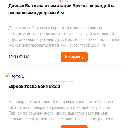
Дачная Бытовка из имитации бруса с верандой и
распашными дверьми 6 м
Строительные блок-контейнеры
Деревянная бытовка с верандой станет отличным
Блок-контейнеры для дачи
выбором, когда нет возможности сразу купить большой
Блок-контейнеры дачные
обустроенный и уютный дом. Кроме того, такая постройка
Блок-контейнеры с отделкой
Блок-контейнеры с окнами
может использоваться под кухню, гостевой дом ил
Модульные бытовки
Блок-контейнеры с тамбуром
130 000 ₽
Блок-контейнеры без окон
В корзину
Модульные бытовки металлические
Сантехнические бытовки
Блок-контейнеры утепленные
Блок-контейнеры с печкой
Модульные бытовки деревянные
Сантехнические блок-контейнеры
Блок-контейнеры под ключ
Пост охраны
Блок-контейнеры с навесом
Модульные бытовки для дачи
Евробытовка Баня 6х2,3
Блок-контейнеры с санузлом
КПП
Блок-контейнер 2 м
Блок-контейнеры из вагонки
Аренда блок-контейнеров
Модульные бытовки для проживания
Блок-контейнеры с душем
Стандартные
Блок-контейнер 7м
Наш вариант мобильной бани выполнен в оптимальных
Блок-контейнеры в аренду 2м
Блок-контейнеры из оргалита
Модульные бытовки утепленные
габаритах и прекрасно разместится на любом участке.
Дачные бытовки
Бытовки с туалетом и душем
Проходная
Парная по вашему желанию оснащается различными
Блок-контейнеры в аренду 3м
Блок-контейнеры разборные
Бытовки распашонки
видами печей, полок так же может быть сконструирова
Модульные бытовки с санузлом
Бытовки жилые с душем и туалетом
Строительные бытовки
Посты охраны