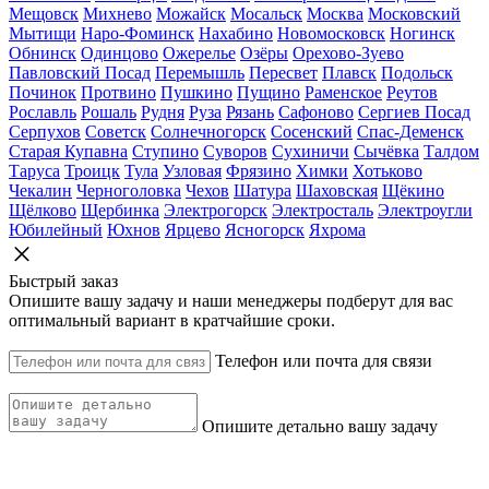
Мещовск
Михнево
Можайск
Мосальск
Москва
Московский
Мытищи
Наро-Фоминск
Нахабино
Новомосковск
Ногинск
Обнинск
Одинцово
Ожерелье
Озёры
Орехово-Зуево
Павловский Посад
Перемышль
Пересвет
Плавск
Подольск
Починок
Протвино
Пушкино
Пущино
Раменское
Реутов
Рославль
Рошаль
Рудня
Руза
Рязань
Сафоново
Сергиев Посад
Серпухов
Советск
Солнечногорск
Сосенский
Спас-Деменск
Старая Купавна
Ступино
Суворов
Сухиничи
Сычёвка
Талдом
Таруса
Троицк
Тула
Узловая
Фрязино
Химки
Хотьково
Чекалин
Черноголовка
Чехов
Шатура
Шаховская
Щёкино
Щёлково
Щербинка
Электрогорск
Электросталь
Электроугли
Юбилейный
Юхнов
Ярцево
Ясногорск
Яхрома
Быстрый заказ
Опишите вашу задачу и наши менеджеры подберут для вас
оптимальный вариант в кратчайшие сроки.
Телефон или почта для связи
Опишите детально вашу задачу