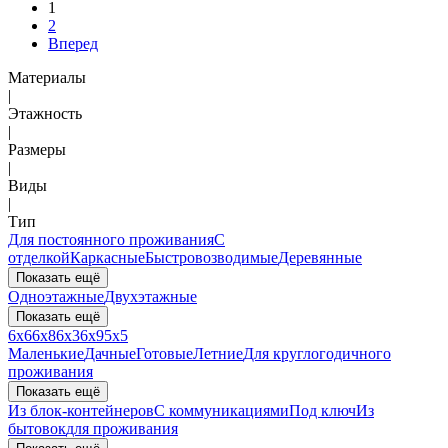
1
2
Вперед
Материалы
|
Этажность
|
Размеры
|
Виды
|
Тип
Для постоянного проживания
С
отделкой
Каркасные
Быстровозводимые
Деревянные
Показать ещё
Одноэтажные
Двухэтажные
Показать ещё
6x6
6x8
6x3
6x9
5x5
Маленькие
Дачные
Готовые
Летние
Для круглогодичного
проживания
Показать ещё
Из блок-контейнеров
С коммуникациями
Под ключ
Из
бытовок
для проживания