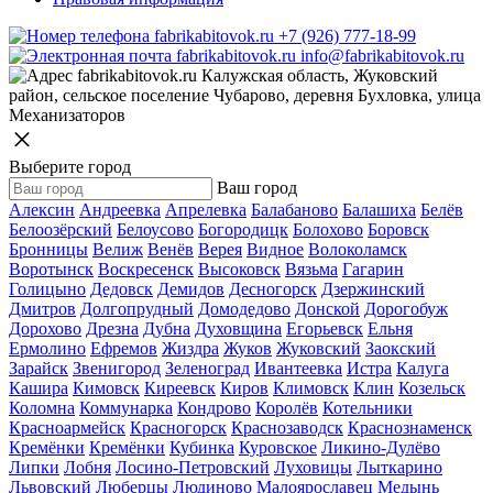
+7 (926) 777-18-99
info@fabrikabitovok.ru
Калужская область, Жуковский
район, сельское поселение Чубарово, деревня Бухловка, улица
Механизаторов
Выберите город
Ваш город
Алексин
Андреевка
Апрелевка
Балабаново
Балашиха
Белёв
Белоозёрский
Белоусово
Богородицк
Болохово
Боровск
Бронницы
Велиж
Венёв
Верея
Видное
Волоколамск
Воротынск
Воскресенск
Высоковск
Вязьма
Гагарин
Голицыно
Дедовск
Демидов
Десногорск
Дзержинский
Дмитров
Долгопрудный
Домодедово
Донской
Дорогобуж
Дорохово
Дрезна
Дубна
Духовщина
Егорьевск
Ельня
Ермолино
Ефремов
Жиздра
Жуков
Жуковский
Заокский
Зарайск
Звенигород
Зеленоград
Ивантеевка
Истра
Калуга
Кашира
Кимовск
Киреевск
Киров
Климовск
Клин
Козельск
Коломна
Коммунарка
Кондрово
Королёв
Котельники
Красноармейск
Красногорск
Краснозаводск
Краснознаменск
Кремёнки
Кремёнки
Кубинка
Куровское
Ликино-Дулёво
Липки
Лобня
Лосино-Петровский
Луховицы
Лыткарино
Львовский
Люберцы
Людиново
Малоярославец
Медынь