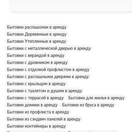
на ровную заасфальтированную площадку. Устанавливать
бытовку на грунт не рекомендуется, это может привести к
Все бытовки, нашей компании, утеплены минеральной
коррозии дна бытовки.
ватой "Изовер", толщина утепления составляет 50 мм.
Бытовки распашонки в аренду
Бытовки без труда выдерживают температуру до -15 С,
Бытовки Деревянные в аренду
однако при необходимости могут быть дополнительно
утеплены.
Бытовки Утепленные в аренду
Бытовки с металлической дверью в аренду
Бытовки с верандой в аренду
Бытовки с дровником в аренду
Бытовки с отделкой профлистом в аренду
Бытовки с распашными дверями в аренду
Бытовки с крыльцом в аренду
Бытовки с туалетом и душем в аренду
Бытовки с террасой в аренду
Бытовки для жилья в аренду
Бытовки домики в аренду
Бытовки из бруса в аренду
Бытовки из профлиста в аренду
Бытовки из сэндвич панелей в аренду
Бытовки контейнеры в аренду