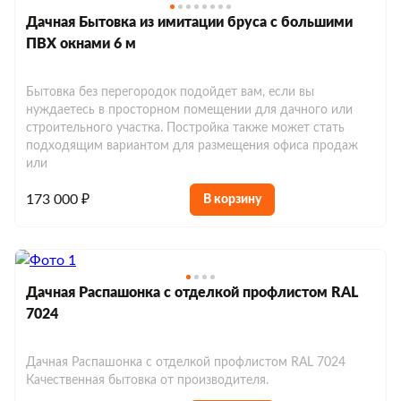
Хозблоки до 10 м²
Евробытовки с душем и туалетом
Дачная Бытовка из имитации бруса с большими
Хозблоки до 150 000 р.
ПВХ окнами 6 м
Евробытовки из сэндвич-панелей
Бытовка без перегородок подойдет вам, если вы
нуждаетесь в просторном помещении для дачного или
строительного участка. Постройка также может стать
подходящим вариантом для размещения офиса продаж
или
173 000 ₽
В корзину
Дачная Распашонка с отделкой профлистом RAL
7024
Дачная Распашонка с отделкой профлистом RAL 7024
Качественная бытовка от производителя.