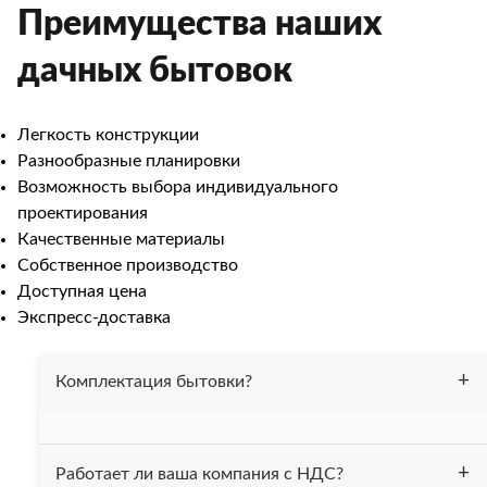
Преимущества наших
дачных бытовок
Легкость конструкции
Разнообразные планировки
Возможность выбора индивидуального
проектирования
Качественные материалы
Собственное производство
Доступная цена
Экспресс-доставка
Комплектация бытовки?
Бытовка утеплена 50 мм. минеральной ватой, весь
Работает ли ваша компания с НДС?
периметр (пол, потолок, стены). На полу постелен