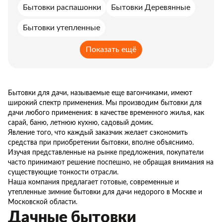
Бытовки распашонки
Бытовки Деревянные
Бытовки утепленные
Бытовки с металлической дверью в аренду
Показать ещё
Бытовки с верандой для дачи
Бытовки с дровником для дачи
Бытовки для дачи, называемые еще вагончиками, имеют
широкий спектр применения. Мы производим бытовки для
Бытовки из профлиста
Бытовки с крыльцом
дачи любого применения: в качестве временного жилья, как
сарай, баню, летнюю кухню, садовый домик.
Бытовки с туалетом и душем
Явление того, что каждый заказчик желает сэкономить
средства при приобретении бытовки, вполне объяснимо.
Бытовки с террасой
Бытовки для жилья
Изучая представленные на рынке предложения, покупатели
часто принимают решение поспешно, не обращая внимания на
Бытовки домики
Бытовки из бруса
существующие тонкости отрасли.
Наша компания предлагает готовые, современные и
Модульные здания
Бытовки контейнеры
утепленные зимние бытовки для дачи недорого в Москве и
Московской области.
Бытовки на колесах
Бытовки офисы
Дачные бытовки