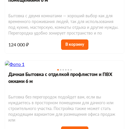
помещениями 6 м
Хозблоки с крыльцом
Евробытовки с душем
Модульные дома 6x8
Мобильные бани 6х2.3
Хозблоки до 10 м²
Бытовка с двумя комнатами — хороший выбор как для
Евробытовки с душем и туалетом
временного проживания людей, так для использования
Хозблоки до 150 000 р.
под кухню, мастерскую, комнаты отдыха и другие нужды.
Евробытовки из сэндвич-панелей
Перегородка удобно зонирует пространство и по
124 000 ₽
В корзину
Дачная Бытовка с отделкой профлистом и ПВХ
окнами 6 м
Бытовка без перегородок подойдет вам, если вы
нуждаетесь в просторном помещении для дачного или
строительного участка. Постройка также может стать
подходящим вариантом для размещения офиса продаж
или